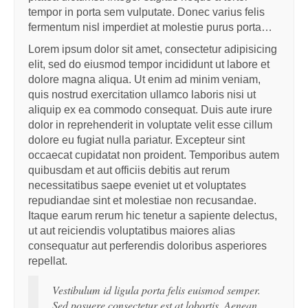
tempor in porta sem vulputate. Donec varius felis
fermentum nisl imperdiet at molestie purus porta…
Lorem ipsum dolor sit amet, consectetur adipisicing
elit, sed do eiusmod tempor incididunt ut labore et
dolore magna aliqua. Ut enim ad minim veniam,
quis nostrud exercitation ullamco laboris nisi ut
aliquip ex ea commodo consequat. Duis aute irure
dolor in reprehenderit in voluptate velit esse cillum
dolore eu fugiat nulla pariatur. Excepteur sint
occaecat cupidatat non proident. Temporibus autem
quibusdam et aut officiis debitis aut rerum
necessitatibus saepe eveniet ut et voluptates
repudiandae sint et molestiae non recusandae.
Itaque earum rerum hic tenetur a sapiente delectus,
ut aut reiciendis voluptatibus maiores alias
consequatur aut perferendis doloribus asperiores
repellat.
Vestibulum id ligula porta felis euismod semper.
Sed posuere consectetur est at lobortis. Aenean